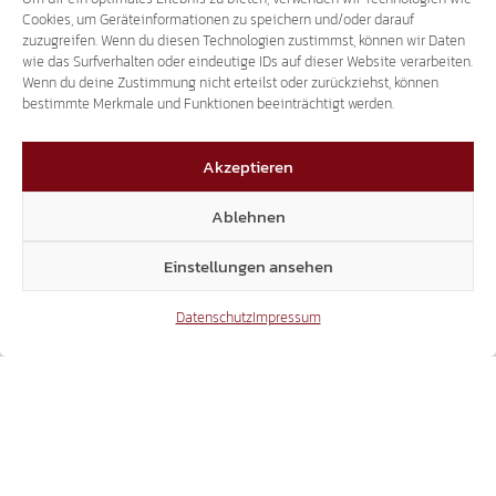
Hofer
,
Hannes Rabensteiner
,
Jonas Gasser
,
Kandidaten
,
Cookies, um Geräteinformationen zu speichern und/oder darauf
zuzugreifen. Wenn du diesen Technologien zustimmst, können wir Daten
Karin Meister
,
Landeshauptmann
,
wie das Surfverhalten oder eindeutige IDs auf dieser Website verarbeiten.
Landeshauptmannkandidat
,
Landtag
,
Landtagswahl
,
Wenn du deine Zustimmung nicht erteilst oder zurückziehst, können
Liste
,
Maria Oberkofler Berger
,
Myriam Atz Tammerle
,
bestimmte Merkmale und Funktionen beeinträchtigt werden.
Norbert Lang
,
Peter Brachetti
,
Reinhard Kirchler
,
Reinhild Campidell
,
Stefan Pirhofer
,
Stefan Unterberger
,
Akzeptieren
Stefanie Tammerle
,
Sven Knoll
,
Thomas Andreaus
,
Thomas Franz
,
Veränderung
,
Veronika Renner
,
Ablehnen
Vorstellung
,
Walburga Steinkasserer
,
Werner Straudi
Einstellungen ansehen
Datenschutz
Impressum
Weg mit diesen
Wasserabkommen
Leuten! Afrikaner
mit der
will Frauen
staatlichen
Gesicht
Regulierungsbehörde
aufschlitzen
kündigen!