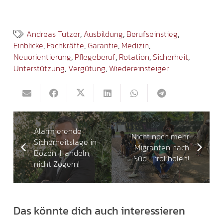
Andreas Tutzer
,
Ausbildung
,
Berufseinstieg
,
Einblicke
,
Fachkräfte
,
Garantie
,
Medizin
,
Neuorientierung
,
Pflegeberuf
,
Rotation
,
Sicherheit
,
Unterstützung
,
Vergütung
,
Wiedereinsteiger
Alarmierende
Nicht noch mehr
Sicherheitslage in
Migranten nach
Bozen: Handeln,
Süd-Tirol holen!
nicht Zögern!
Das könnte dich auch interessieren