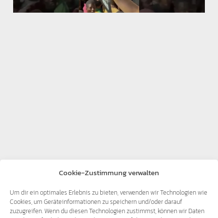
Cookie-Zustimmung verwalten
Um dir ein optimales Erlebnis zu bieten, verwenden wir Technologien wie
Cookies, um Geräteinformationen zu speichern und/oder darauf
zuzugreifen. Wenn du diesen Technologien zustimmst, können wir Daten
Ausländer
,
Lampedusa
,
Migranten
,
Migrationsstopp
,