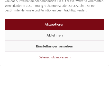
wie das Surfverhalten oder eindeutige IDs auf dieser Website verarbeiten.
Sven Knoll
Wenn du deine Zustimmung nicht erteilst oder zurückziehst, können
bestimmte Merkmale und Funktionen beeinträchtigt werden.
Akzeptieren
Ablehnen
„Frecce Tricolori“
Uni Bozen wird
über Süd-Tirol
immer
Einstellungen ansehen
absagen!
italienischer!
Datenschutz
Impressum
Das könnte dich auch interessieren
31.07.2026