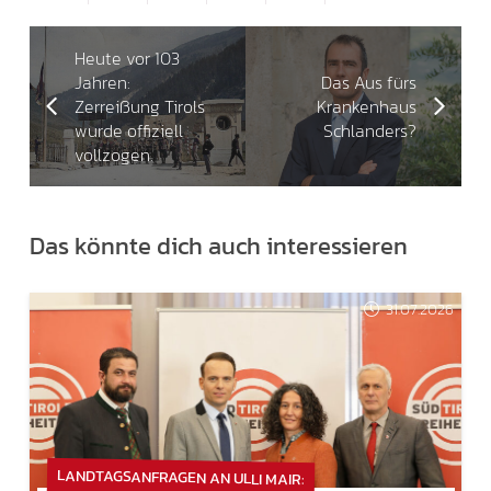
Heute vor 103
Jahren:
Das Aus fürs
Zerreißung Tirols
Krankenhaus
wurde offiziell
Schlanders?
vollzogen.
Das könnte dich auch interessieren
31.07.2026
LANDTAGSANFRAGEN AN ULLI MAIR: