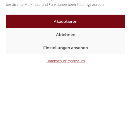
bestimmte Merkmale und Funktionen beeinträchtigt werden.
EINSTURZ JUSTIZPALAST BOZEN
Akzeptieren
FASCHISTENBAU ABREISSEN, V
Ablehnen
ERANTWORTLICHE ZUR RECHENSCHAFT Z
IEHEN!
Einstellungen ansehen
Datenschutz
Impressum