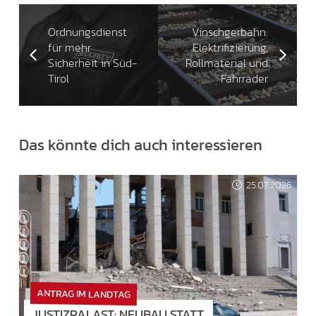
Ordnungsdienst
Vinschgerbahn:
für mehr
Elektrifizierung,
Sicherheit in Süd-
Rollmaterial und
Tirol
Fahrräder
Das könnte dich auch interessieren
25.07.2026
ANTRAG IM LANDTAG
JUSTIZPALAST: NEUBAU STATT