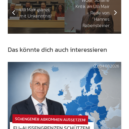
WOBI: Scharfe
Kritik an Ulli Mair
Ulli Mair glänzt
– Rede von
mit Unkenntnis!
Hannes
Rabensteiner
Das könnte dich auch interessieren
04.08.2026
SCHENGENER ABKOMMEN AUSSETZEN!
EU-AUSSENGRENZEN SCHÜTZEN!