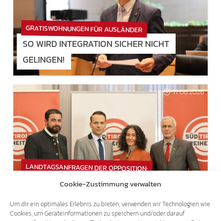
GRATISWOHNUNGEN FÜR AUSLÄNDER
SO WIRD INTEGRATION SICHER NICHT
GELINGEN!
17.06.2026
LANDTAGSANFRAGEN DER OPPOSITION:
ABGEWIMMELT, NICHT BEANTWORTET – ES
Cookie-Zustimmung verwalten
REICHT!
Um dir ein optimales Erlebnis zu bieten, verwenden wir Technologien wie
Cookies, um Geräteinformationen zu speichern und/oder darauf