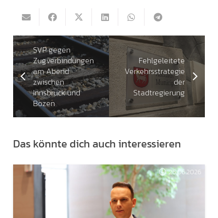
SVP gegen
Zugverbindungen
Fehlgeleitete
am Abend
Verkehrsstrategie
zwischen
der
Innsbruck und
Stadtregierung
Bozen
Das könnte dich auch interessieren
26.06.2026