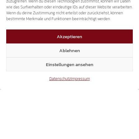
zuzugreifen. Wenn du diesen Technologien zustimmst, können wir Daten
29.04.2026
wie das Surfverhalten oder eindeutige IDs auf dieser Website verarbeiten.
Wenn du deine Zustimmung nicht erteilst oder zurückziehst, können
bestimmte Merkmale und Funktionen beeinträchtigt werden.
Akzeptieren
Ablehnen
GRATIS-WOHNUNGEN FÜR AUSLÄNDER
AUSWERTUNG NACH GEMEINDEN: GROSSE B
Einstellungen ansehen
ETEILIGUNG IM GANZEN LAND
Datenschutz
Impressum