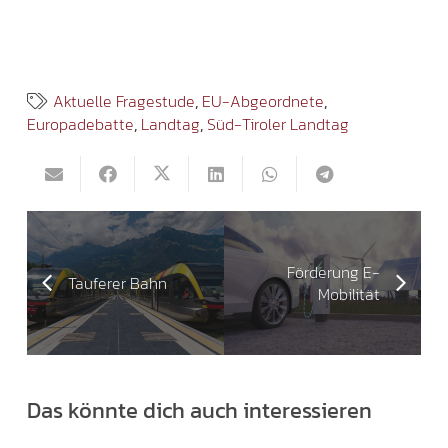
Aktuelle Fragestude
,
EU-Abgeordnete
,
Europadebatte
,
Landtag
,
Süd-Tiroler Landtag
Förderung E-
Tauferer Bahn
Mobilität
Das könnte dich auch interessieren