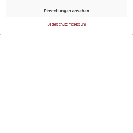
HEIMATGESCHICHTE
Einstellungen ansehen
08.06.2026
Datenschutz
Impressum
WEBINAR MIT DR. MARGARETH LUN
ZUM NACHSEHEN: DIE FEUERNACHT –
EREIGNISSE, AKTEURE, FOLGEN
24.05.2026