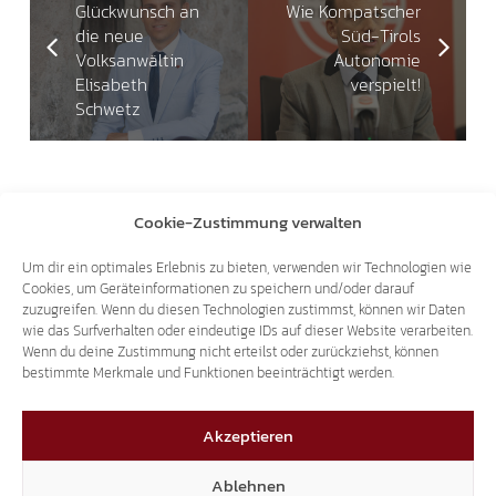
Glückwunsch an
Wie Kompatscher
die neue
Süd-Tirols
Volksanwältin
Autonomie
Elisabeth
verspielt!
Schwetz
Das könnte dich auch interessieren
Cookie-Zustimmung verwalten
14.07.2026
Um dir ein optimales Erlebnis zu bieten, verwenden wir Technologien wie
Cookies, um Geräteinformationen zu speichern und/oder darauf
zuzugreifen. Wenn du diesen Technologien zustimmst, können wir Daten
wie das Surfverhalten oder eindeutige IDs auf dieser Website verarbeiten.
Wenn du deine Zustimmung nicht erteilst oder zurückziehst, können
bestimmte Merkmale und Funktionen beeinträchtigt werden.
MANNIS HOFMUSEUM IN MORTER
Akzeptieren
EINE REISE DURCH JAHRHUNDERTE DER
Ablehnen