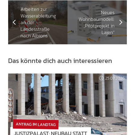
Arbeiten zur
Neues
Wasserableitung
Wohnbaumodell:
an der
„Pilotprojekt in
Landesstraße
Lajen“
nach Albions
Das könnte dich auch interessieren
25.07.2026
ANTRAG IM LANDTAG
JUSTIZPALAST: NEUBAU STATT