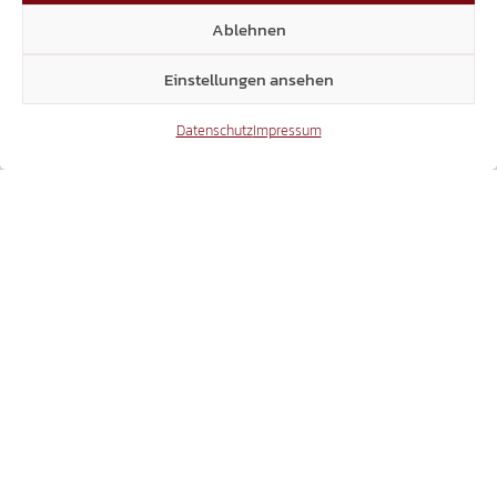
PATIENTENPROGRAMM IM SANITÄTSBETRIEB
Ablehnen
Einstellungen ansehen
Datenschutz
Impressum