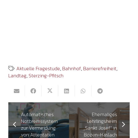
Aktuelle Fragestude
,
Bahnhof
,
Barrierefreiheit
,
Landtag
,
Sterzing-Pfitsch
Automatisches
Ehemaliges
Notbremssystem
Lehrlingsheim
zur Vermeidung
„Sankt Josef“ in
von Attentaten
Bozen-Haslach