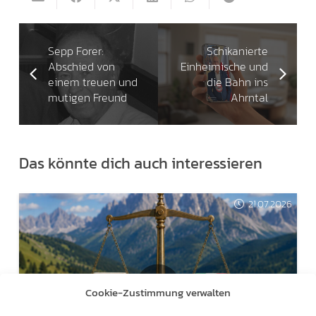
Sepp Forer:
Schikanierte
Abschied von
Einheimische und
einem treuen und
die Bahn ins
mutigen Freund
Ahrntal
Das könnte dich auch interessieren
21.07.2026
Cookie-Zustimmung verwalten
SEIT 50 JAHREN IN KRAFT