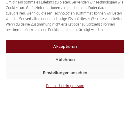
Um dir ein optimales Erlebnis zu bieten, verwenden wir Technologien wie
WICHTIGSTER SCHUTZ DER SÜD-TIROLER:
Cookies, um Geräteinformationen zu speichern und/oder darauf
zuzugreifen. Wenn du diesen Technologien zustimmst, können wir Daten
DER PROPORZ ERKLÄRT
wie das Surfverhalten oder eindeutige IDs auf dieser Website verarbeiten.
Wenn du deine Zustimmung nicht erteilst oder zurückziehst, können
bestimmte Merkmale und Funktionen beeinträchtigt werden.
11.06.2026
Akzeptieren
Ablehnen
Einstellungen ansehen
Datenschutz
Impressum
JUNGE SÜD-TIROLER FREIHEIT:
„WIR ERINNERN AN DIE FEUERNACHT“
10.06.2026