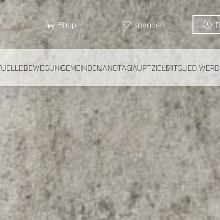
Shop
spenden
TUELLES
BEWEGUNG
GEMEINDEN
LANDTAG
HAUPTZIELE
MITGLIED WER