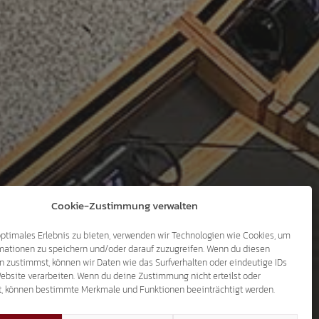
Cookie-Zustimmung verwalten
optimales Erlebnis zu bieten, verwenden wir Technologien wie Cookies, um
mationen zu speichern und/oder darauf zuzugreifen. Wenn du diesen
n zustimmst, können wir Daten wie das Surfverhalten oder eindeutige IDs
Website verarbeiten. Wenn du deine Zustimmung nicht erteilst oder
t, können bestimmte Merkmale und Funktionen beeinträchtigt werden.