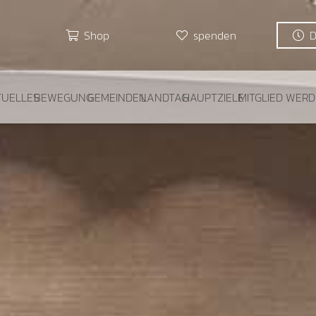
Shop
spenden
TUELLES
BEWEGUNG
GEMEINDEN
LANDTAG
HAUPTZIELE
MITGLIED WER