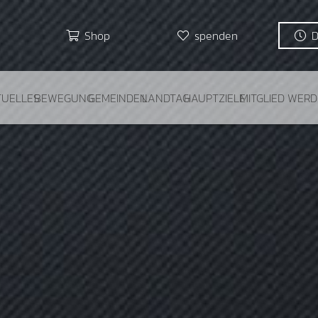
Shop
spenden
TUELLES
BEWEGUNG
GEMEINDEN
LANDTAG
HAUPTZIELE
MITGLIED WER