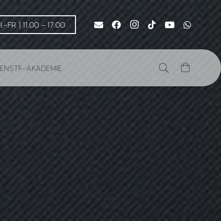
DI.-FR. | 11.00 – 17.00
DEN
STF-AKADEMIE
Es befinden sich keine Produkte im Warenkorb.