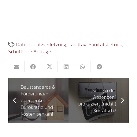
Datenschutzverletzung
,
Landtag
,
Sanitätsbetrieb
,
Schriftliche Anfrage
Baustandards &
„Königin der
Förderungen
Absenzen“
überdenken –
praktiziert (nicht!)
Bürokratie und
in Kurtatsch?
Kosten senken!