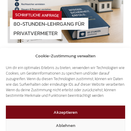
SCHRIFTLICHE ANFRAGE
80-STUNDEN-LEHRGANG FÜR
PRIVATVERMIETER
14.07.2026
Cookie-Zustimmung verwalten
Um dir ein optimales Erlebnis zu bieten, verwenden wir Technologien wie
Cookies, um Geräteinformationen zu speichern und/oder darauf
zuzugreifen. Wenn du diesen Technologien zustimmst, können wir Daten
wie das Surfverhalten oder eindeutige IDs auf dieser Website verarbeiten.
Wenn du deine Zustimmung nicht erteilst oder zurückziehst, können
bestimmte Merkmale und Funktionen beeinträchtigt werden.
SCHRIFTLICHE ANFRAGE
WIDERSTAND GEGEN NEUES
Akzeptieren
PATIENTENPROGRAMM IM SANITÄTSBETRIEB
Ablehnen