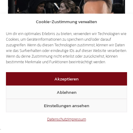
Cookie-Zustimmung verwalten
Um dir ein optimales Erlebnis zu bieten, verwenden wir Technologien wie
NACH GEWALTATTACKE IM LINIENBUS:
Cookies, um Geräteinformationen zu speichern und/oder darauf
zuzugreifen. Wenn du diesen Technologien zustimmst, können wir Daten
ÖFFI-PERSONAL VOR KRIMINELLEN
wie das Surfverhalten oder eindeutige IDs auf dieser Website verarbeiten.
Wenn du deine Zustimmung nicht erteilst oder zurückziehst, können
AUSLÄNDERN SCHÜTZEN!
bestimmte Merkmale und Funktionen beeinträchtigt werden.
27.04.2026
Akzeptieren
Ablehnen
Einstellungen ansehen
Datenschutz
Impressum
AKTUELLE FRAGESTUNDE
SICHERHEITSMITARBEITER WURDE VON