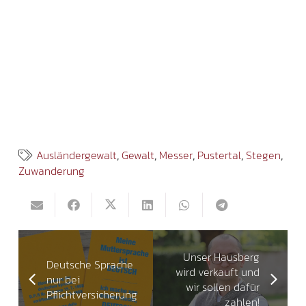
Ausländergewalt
,
Gewalt
,
Messer
,
Pustertal
,
Stegen
,
Zuwanderung
Unser Hausberg
Deutsche Sprache
wird verkauft und
nur bei
wir sollen dafür
Pflichtversicherung
zahlen!