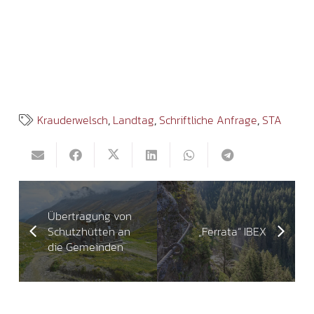
Krauderwelsch
,
Landtag
,
Schriftliche Anfrage
,
STA
Übertragung von
Schutzhütten an
„Ferrata“ IBEX
die Gemeinden