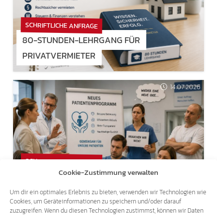
SCHRIFTLICHE ANFRAGE
80-STUNDEN-LEHRGANG FÜR
PRIVATVERMIETER
14.07.2026
SCHRIFTLICHE ANFRAGE
Cookie-Zustimmung verwalten
WIDERSTAND GEGEN NEUES
PATIENTENPROGRAMM IM SANITÄTSBETRIEB
Um dir ein optimales Erlebnis zu bieten, verwenden wir Technologien wie
Cookies, um Geräteinformationen zu speichern und/oder darauf
zuzugreifen. Wenn du diesen Technologien zustimmst, können wir Daten