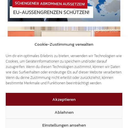
SCHENGENER ABKOMMEN AUSSETZEN!
EU-AUSSENGRENZEN SCHÜTZEN!
31.07.2026
Cookie-Zustimmung verwalten
Um dir ein optimales Erlebnis zu bieten, verwenden wir Technologien wie
Cookies, um Geräteinformationen zu speichern und/oder darauf
zuzugreifen. Wenn du diesen Technologien zustimmst, können wir Daten
wie das Surfverhalten oder eindeutige IDs auf dieser Website verarbeiten.
LANDTAGSANFRAGEN AN ULLI MAIR:
Wenn du deine Zustimmung nicht erteilst oder zurückziehst, können
SICHERHEITSFRAGEN SIND KEIN ANLASS FÜR
bestimmte Merkmale und Funktionen beeinträchtigt werden.
SPOTT UND BELEHRUNGEN
Akzeptieren
25.07.2026
Ablehnen
Einstellungen ansehen