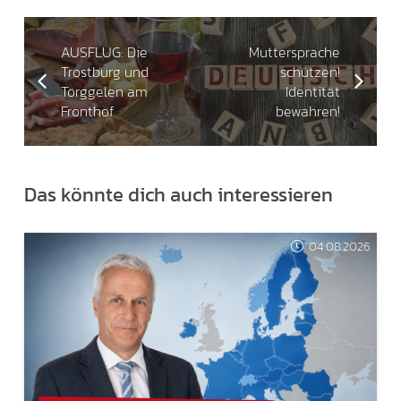
AUSFLUG: Die
Muttersprache
Trostburg und
schützen!
Törggelen am
Identität
Fronthof
bewahren!
Das könnte dich auch interessieren
04.08.2026