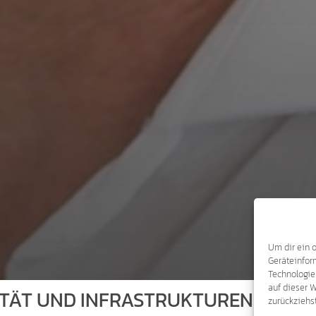
Um dir ein 
Geräteinfor
Technologie
auf dieser 
ITÄT UND INFRASTRUKTUREN VERT
zurückziehs