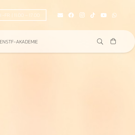
DI.-FR. | 11.00 – 17.00
DEN
STF-AKADEMIE
Es befinden sich keine Produkte im Warenkorb.