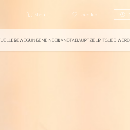
Shop
spenden
TUELLES
BEWEGUNG
GEMEINDEN
LANDTAG
HAUPTZIELE
MITGLIED WER