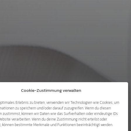
Cookie-Zustimmung verwalten
optimales Erlebnis zu bieten, verwenden wir Technologien wie Cookies, um
mationen zu speichern und/oder darauf zuzugreifen. Wenn du diesen
n zustimmst, können wir Daten wie das Surfverhalten oder eindeutige IDs
Website verarbeiten. Wenn du deine Zustimmung nicht erteilst oder
RETEN
t, können bestimmte Merkmale und Funktionen beeinträchtigt werden.