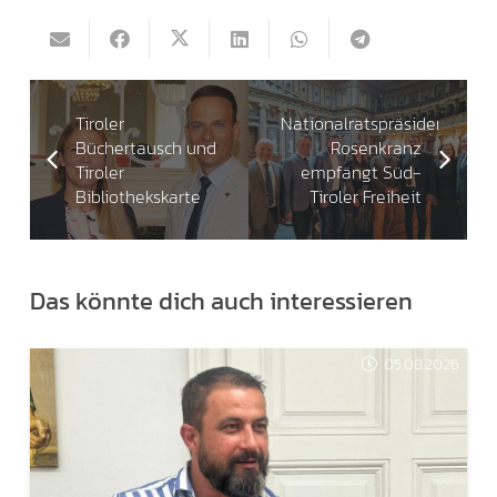
Tiroler
Nationalratspräsident
Büchertausch und
Rosenkranz
Tiroler
empfängt Süd-
Bibliothekskarte
Tiroler Freiheit
Das könnte dich auch interessieren
05.08.2026