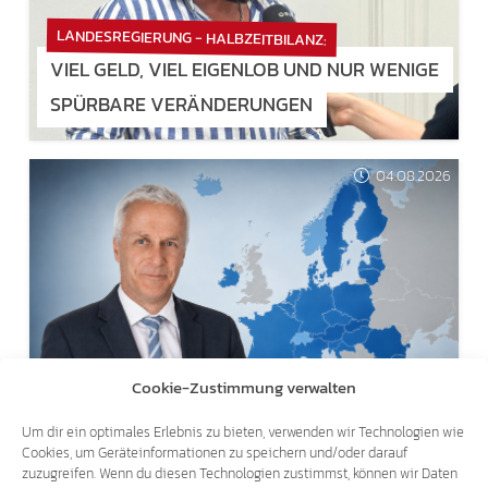
LANDESREGIERUNG - HALBZEITBILANZ:
VIEL GELD, VIEL EIGENLOB UND NUR WENIGE
SPÜRBARE VERÄNDERUNGEN
04.08.2026
SCHENGENER ABKOMMEN AUSSETZEN!
Cookie-Zustimmung verwalten
EU-AUSSENGRENZEN SCHÜTZEN!
Um dir ein optimales Erlebnis zu bieten, verwenden wir Technologien wie
Cookies, um Geräteinformationen zu speichern und/oder darauf
zuzugreifen. Wenn du diesen Technologien zustimmst, können wir Daten
31.07.2026