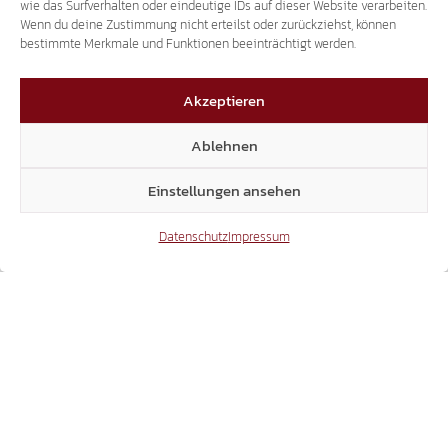
wie das Surfverhalten oder eindeutige IDs auf dieser Website verarbeiten.
Wenn du deine Zustimmung nicht erteilst oder zurückziehst, können
bestimmte Merkmale und Funktionen beeinträchtigt werden.
Akzeptieren
Ablehnen
LANDTAGSANFRAGEN AN ULLI MAIR:
SICHERHEITSFRAGEN SIND KEIN ANLASS FÜR
Einstellungen ansehen
SPOTT UND BELEHRUNGEN
Datenschutz
Impressum