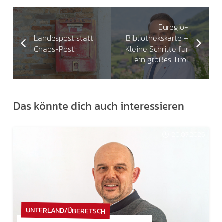
Euregio-
Landespost statt
Bibliothekskarte –
Chaos-Post!
Kleine Schritte für
ein großes Tirol
Das könnte dich auch interessieren
20.07.2026
UNTERLAND/ÜBERETSCH