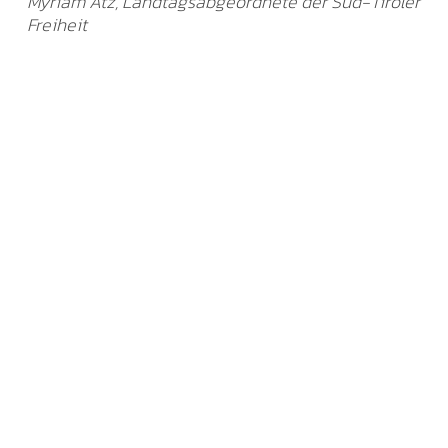
Myriam Atz, Landtagsabgeordnete der Süd-Tiroler
Freiheit