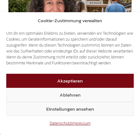
Cookie-Zustimmung verwalten
Um dir ein optimales Erlebnis zu bieten, verwenden wir Technologien wie
BILDUNGSGESETZ:
Cookies, um Geräteinformationen zu speichern und/oder darauf
zuzugreifen. Wenn du diesen Technologien zustimmst, können wir Daten
GELDSTRAFEN FÜR ELTERN ABSCHAFFEN!
wie das Surfverhalten oder eindeutige IDs auf dieser Website verarbeiten.
Wenn du deine Zustimmung nicht erteilst oder zurückziehst, können
bestimmte Merkmale und Funktionen beeinträchtigt werden.
31.07.2026
Akzeptieren
Ablehnen
Einstellungen ansehen
LANDTAGSANFRAGEN AN ULLI MAIR:
Datenschutz
Impressum
SICHERHEITSFRAGEN SIND KEIN ANLASS FÜR
SPOTT UND BELEHRUNGEN