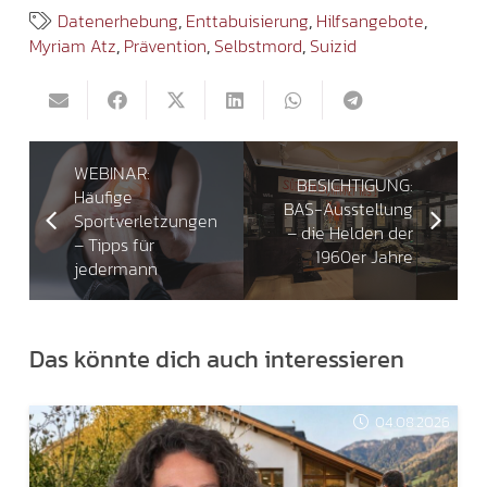
Datenerhebung
,
Enttabuisierung
,
Hilfsangebote
,
Myriam Atz
,
Prävention
,
Selbstmord
,
Suizid
WEBINAR:
BESICHTIGUNG:
Häufige
BAS-Ausstellung
Sportverletzungen
– die Helden der
– Tipps für
1960er Jahre
jedermann
Das könnte dich auch interessieren
04.08.2026