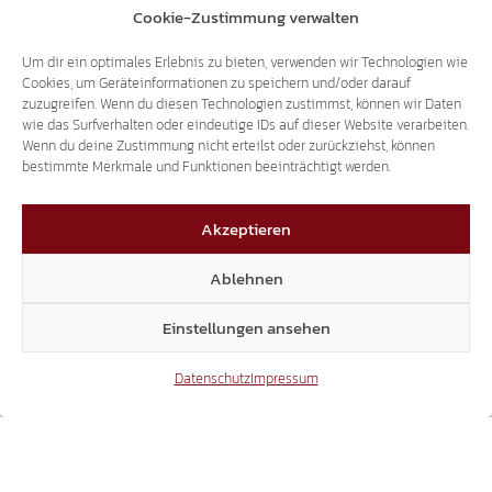
ANTRAG IM LANDTAG
Cookie-Zustimmung verwalten
JUSTIZPALAST: NEUBAU STATT
Um dir ein optimales Erlebnis zu bieten, verwenden wir Technologien wie
WIEDERAUFBAU
Cookies, um Geräteinformationen zu speichern und/oder darauf
zuzugreifen. Wenn du diesen Technologien zustimmst, können wir Daten
wie das Surfverhalten oder eindeutige IDs auf dieser Website verarbeiten.
Wenn du deine Zustimmung nicht erteilst oder zurückziehst, können
14.07.2026
bestimmte Merkmale und Funktionen beeinträchtigt werden.
Akzeptieren
Ablehnen
SCHRIFTLICHE ANFRAGE
Einstellungen ansehen
80-STUNDEN-LEHRGANG FÜR
Datenschutz
Impressum
PRIVATVERMIETER
14.07.2026