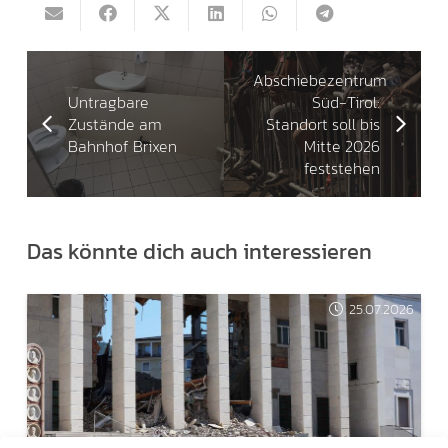
Abschiebezentrum
Untragbare
Süd-Tirol:
Zustände am
Standort soll bis
Bahnhof Brixen
Mitte 2026
feststehen
Das könnte dich auch interessieren
25.07.2026