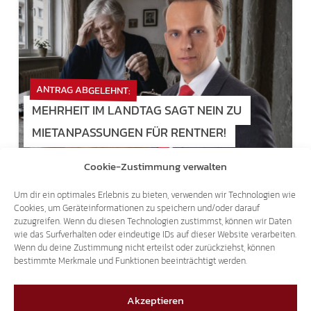
ANTRAG ABGELEHNT:
MEHRHEIT IM LANDTAG SAGT NEIN ZU
MIETANPASSUNGEN FÜR RENTNER!
Cookie-Zustimmung verwalten
22.07.2026
Um dir ein optimales Erlebnis zu bieten, verwenden wir Technologien wie
Cookies, um Geräteinformationen zu speichern und/oder darauf
zuzugreifen. Wenn du diesen Technologien zustimmst, können wir Daten
wie das Surfverhalten oder eindeutige IDs auf dieser Website verarbeiten.
Wenn du deine Zustimmung nicht erteilst oder zurückziehst, können
bestimmte Merkmale und Funktionen beeinträchtigt werden.
LÄCHERLICHE KRITIK AN STF
Akzeptieren
SVP VERRENNT SICH IM EIGENEN