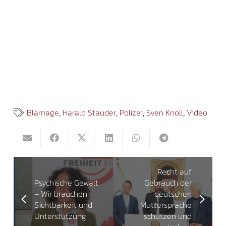
Blamage
,
Harald Stauder
,
Polizei
,
Sven Knoll
,
Video
Recht auf
Psychische Gewalt
Gebrauch der
– Wir brauchen
deutschen
Sichtbarkeit und
Muttersprache
Unterstützung
schützen und