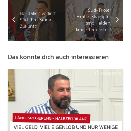
Süd-Tiroler
Bei Italien verliert
Freiheitskämpfer
Süd-Tirol seine
sind Helden,
Zukunft!
keine Terroristen!
Das könnte dich auch interessieren
05.08.2026
LANDESREGIERUNG - HALBZEITBILANZ:
VIEL GELD, VIEL EIGENLOB UND NUR WENIGE