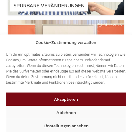
SPÜRBARE VERÄNDERUNGEN
31.07.2026
Cookie-Zustimmung verwalten
Um dir ein optimales Erlebnis zu bieten, verwenden wir Technologien wie
Cookies, um Geräteinformationen zu speichern und/oder darauf
zuzugreifen. Wenn du diesen Technologien zustimmst, können wir Daten
LANDTAGSANFRAGEN AN ULLI MAIR:
wie das Surfverhalten oder eindeutige IDs auf dieser Website verarbeiten.
Wenn du deine Zustimmung nicht erteilst oder zurückziehst, können
SICHERHEITSFRAGEN SIND KEIN ANLASS FÜR
bestimmte Merkmale und Funktionen beeinträchtigt werden.
SPOTT UND BELEHRUNGEN
Akzeptieren
29.07.2026
Ablehnen
Einstellungen ansehen