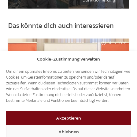
Das könnte dich auch interessieren
31.07.2026
Cookie-Zustimmung verwalten
Um dir ein optimales Erlebnis zu bieten, verwenden wir Technologien wie
Cookies, um Geräteinformationen zu speichern und/oder darauf
zuzugreifen. Wenn du diesen Technologien zustimmst, können wir Daten
wie das Surfverhalten oder eindeutige IDs auf dieser Website verarbeiten.
LANDTAGSANFRAGEN AN ULLI MAIR:
Wenn du deine Zustimmung nicht erteilst oder zurückziehst, können
SICHERHEITSFRAGEN SIND KEIN ANLASS FÜR
bestimmte Merkmale und Funktionen beeinträchtigt werden.
SPOTT UND BELEHRUNGEN
Akzeptieren
22.07.2026
Ablehnen