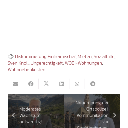
Diskriminierung Einheimischer
,
Mieten
,
Sozialhilfe
,
Sven Knoll
,
Ungerechtigkeit
,
WOBI-Wohnungen
,
Wohnnebenkosten
Neuordnung der
Moderates
Ortspolizei:
Wachstum
Kommunikation
notwendig!
vor
Sanktionierung!