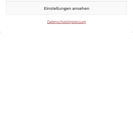
Einstellungen ansehen
Datenschutz
Impressum
ANTRAG ABGELEHNT:
MEHRHEIT IM LANDTAG SAGT NEIN ZU
MIETANPASSUNGEN FÜR RENTNER!
16.07.2026
EINSTURZ JUSTIZPALAST BOZEN
FASCHISTENBAU ABREISSEN, V
ERANTWORTLICHE ZUR RECHENSCHAFT Z