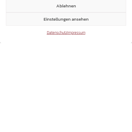
Ablehnen
31.07.2026
Einstellungen ansehen
Datenschutz
Impressum
LANDTAGSANFRAGEN AN ULLI MAIR:
SICHERHEITSFRAGEN SIND KEIN ANLASS FÜR
SPOTT UND BELEHRUNGEN
21.07.2026