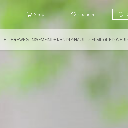
Shop
spenden
TUELLES
BEWEGUNG
GEMEINDEN
LANDTAG
HAUPTZIELE
MITGLIED WER