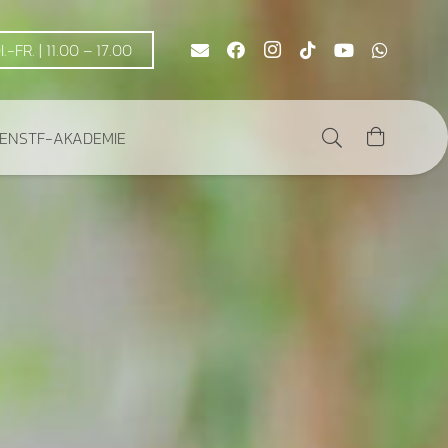
DI.-FR. | 11.00 – 17.00
DEN
STF-AKADEMIE
Es befinden sich keine Produkte im Warenkorb.