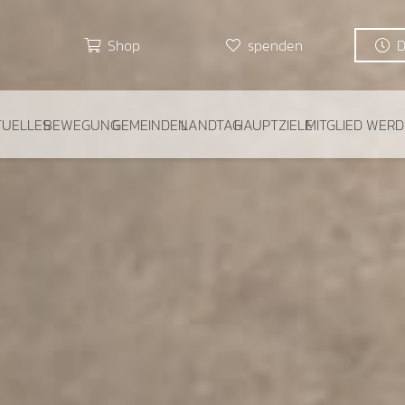
Shop
spenden
TUELLES
BEWEGUNG
GEMEINDEN
LANDTAG
HAUPTZIELE
MITGLIED WER