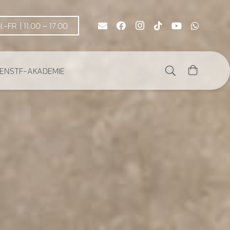
DI.-FR. | 11.00 – 17.00
DEN
STF-AKADEMIE
Es befinden sich keine Produkte im Warenkorb.