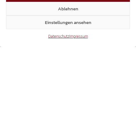
KOSTENLOSE, ÖFFENTLICHE WC-ANLAGEN
Ablehnen
22.05.2026
Einstellungen ansehen
Datenschutz
Impressum
ANFRAGE / BRIXEN
HOFBURGGARTEN – SYMBOLISCHER
SPATENSTICH UND MEDIALE INSZENIERUNG