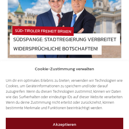
SÜD-TIROLER FREIHEIT BRIXEN
SÜDSPANGE: STADTREGIERUNG VERBREITET
WIDERSPRÜCHLICHE BOTSCHAFTEN!
02.06.2026
Cookie-Zustimmung verwalten
Um dir ein optimales Erlebnis zu bieten, verwenden wir Technologien wie
Cookies, um Geräteinformationen zu speichern und/oder darauf
zuzugreifen. Wenn du diesen Technologien zustimmst, können wir Daten
wie das Surfverhalten oder eindeutige IDs auf dieser Website verarbeiten.
Wenn du deine Zustimmung nicht erteilst oder zurückziehst, können
bestimmte Merkmale und Funktionen beeinträchtigt werden.
VERTANE CHANCE
ABLEHNUNG BESCHLUSSANTRAG FÜR
Akzeptieren