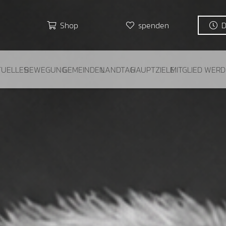
Shop
spenden
TUELLES
BEWEGUNG
GEMEINDEN
LANDTAG
HAUPTZIELE
MITGLIED WER