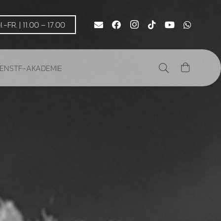
DI.-FR. | 11.00 – 17.00
DEN
STF-AKADEMIE
Es befinden sich keine Produkte im Warenkorb.