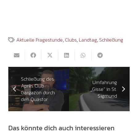
Aktuelle Fragestunde
,
Clubs
,
Landtag
,
Schließung
Schließung des
Umfahrung
Après Club
„Gisse“ in St.
Gargazon durch
Sigmund
den Quästor
Das könnte dich auch interessieren