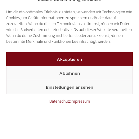
SCHRIFTLICHE ANFRAGE
80-STUNDEN-LEHRGANG FÜR
Um dir ein optimales Erlebnis zu bieten, verwenden wir Technologien wie
Cookies, um Geräteinformationen zu speichern und/oder darauf
PRIVATVERMIETER
zuzugreifen. Wenn du diesen Technologien zustimmst, können wir Daten
wie das Surfverhalten oder eindeutige IDs auf dieser Website verarbeiten.
Wenn du deine Zustimmung nicht erteilst oder zurückziehst, können
bestimmte Merkmale und Funktionen beeinträchtigt werden.
14.07.2026
Akzeptieren
Ablehnen
Einstellungen ansehen
SCHRIFTLICHE ANFRAGE
WIDERSTAND GEGEN NEUES
Datenschutz
Impressum
PATIENTENPROGRAMM IM SANITÄTSBETRIEB