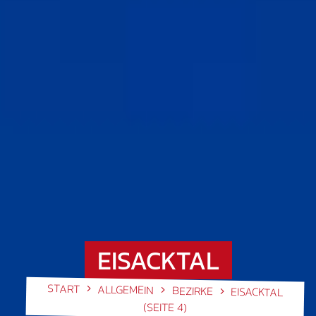
EISACKTAL
START
ALLGEMEIN
BEZIRKE
EISACKTAL
(SEITE 4)