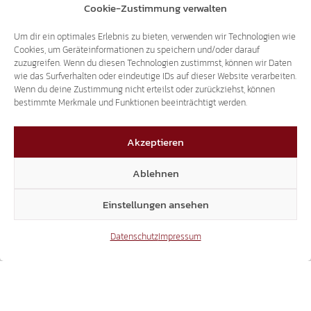
seiner Klage gegen die Nord-Tiroler Lkw-
Cookie-Zustimmung verwalten
Fahrverbote gescheitert. Das Europäische
Gericht hat die Klage Italiens abgewiesen.
Um dir ein optimales Erlebnis zu bieten, verwenden wir Technologien wie
Cookies, um Geräteinformationen zu speichern und/oder darauf
Nichtsdestoweniger fordert Italien weiterhin
zuzugreifen. Wenn du diesen Technologien zustimmst, können wir Daten
die Aufhebung aller Lkw-Fahrverbote,…
wie das Surfverhalten oder eindeutige IDs auf dieser Website verarbeiten.
Wenn du deine Zustimmung nicht erteilst oder zurückziehst, können
bestimmte Merkmale und Funktionen beeinträchtigt werden.
Akzeptieren
1
2
3
4
Ablehnen
5
6
7
Einstellungen ansehen
Datenschutz
Impressum