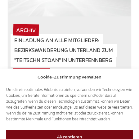
ARCHIV
EINLADUNG AN ALLE MITGLIEDER:
BEZIRKSWANDERUNG UNTERLAND ZUM
"TEITSCHN STOAN" IN UNTERFENNBERG
27. April 2008
Cookie-Zustimmung verwalten
Die Bezirksgruppe der SÜD-TIROLER FREIHEIT
Um dir ein optimales Erlebnis zu bieten, verwenden wir Technologien wie
im Unterland/Überetsch lädt alle Mitglieder
Cookies, um Geräteinformationen zu speichern und/oder darauf
und deren Familien zur Bezirkswanderung am
zuzugreifen. Wenn du diesen Technologien zustimmst, können wir Daten
Sonntag, 4. Mai 2008 zum "Teitschn Stoan" in
wie das Surfverhalten oder eindeutige IDs auf dieser Website verarbeiten.
Wenn du deine Zustimmung nicht erteilst oder zurückziehst, können
Unterfennberg/Margreid ein. Willkommen sind
bestimmte Merkmale und Funktionen beeinträchtigt werden.
auch Freunde…
Akzeptieren