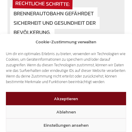
RECHTLICHE SCHRITTE:
BRENNERAUTOBAHN GEFÄHRDET
SICHERHEIT UND GESUNDHEIT DER
BEVÖLKERUNG.
Cookie-Zustimmung verwalten
5. Oktober 2018
Um dir ein optimales Erlebnis zu bieten, verwenden wir Technologien wie
Der Landtagsabgeordnete der Süd-Tiroler
Cookies, um Geräteinformationen zu speichern und/oder darauf
Freiheit, Sven Knoll, prüft zusammen mit
zuzugreifen. Wenn du diesen Technologien zustimmst, können wir Daten
Bewohnern im Eisacktal und Wipptal rechtliche
wie das Surfverhalten oder eindeutige IDs auf dieser Website verarbeiten.
Wenn du deine Zustimmung nicht erteilst oder zurückziehst, können
Schritte gegen die Süd-Tiroler
bestimmte Merkmale und Funktionen beeinträchtigt werden.
Brennerautobahn. Trotz aller Warnungen ist
die Brennerautobahn nach dem
Feiertagsfahrverbot…
Akzeptieren
Ablehnen
Einstellungen ansehen
1
2
3