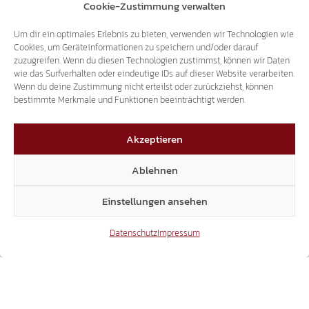
3. Mai wird in Tscherms (Burggrafenamt)
Cookie-Zustimmung verwalten
erstmals eine Liste der Süd-Tiroler Freiheit
antreten. Jung, motiviert, patriotisch: So
Um dir ein optimales Erlebnis zu bieten, verwenden wir Technologien wie
Cookies, um Geräteinformationen zu speichern und/oder darauf
präsentieren sich die Kandidaten der Süd-
zuzugreifen. Wenn du diesen Technologien zustimmst, können wir Daten
Tiroler Freiheit, die…
wie das Surfverhalten oder eindeutige IDs auf dieser Website verarbeiten.
Wenn du deine Zustimmung nicht erteilst oder zurückziehst, können
bestimmte Merkmale und Funktionen beeinträchtigt werden.
Akzeptieren
1
20
21
22
Ablehnen
23
24
25
26
Einstellungen ansehen
Datenschutz
Impressum