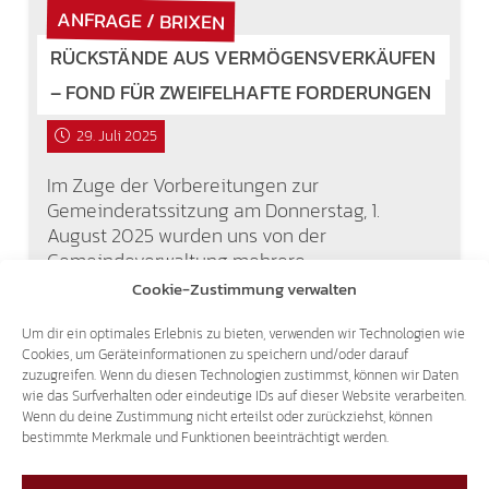
ANFRAGE / BRIXEN
RÜCKSTÄNDE AUS VERMÖGENSVERKÄUFEN
– FOND FÜR ZWEIFELHAFTE FORDERUNGEN
29. Juli 2025
Im Zuge der Vorbereitungen zur
Gemeinderatssitzung am Donnerstag, 1.
August 2025 wurden uns von der
Gemeindeverwaltung mehrere
Haushaltsunterlagen zur Verfügung gestellt –
Cookie-Zustimmung verwalten
darunter auch der konsolidierte
Abschlussbericht „Fondo crediti di…
Um dir ein optimales Erlebnis zu bieten, verwenden wir Technologien wie
Cookies, um Geräteinformationen zu speichern und/oder darauf
zuzugreifen. Wenn du diesen Technologien zustimmst, können wir Daten
wie das Surfverhalten oder eindeutige IDs auf dieser Website verarbeiten.
Wenn du deine Zustimmung nicht erteilst oder zurückziehst, können
bestimmte Merkmale und Funktionen beeinträchtigt werden.
1
2
3
4