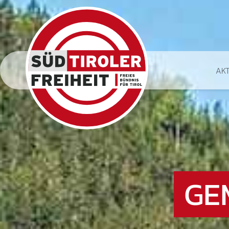
AK
GE