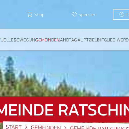
Shop
spenden
TUELLES
BEWEGUNG
GEMEINDEN
LANDTAG
HAUPTZIELE
MITGLIED WER
MEINDE RATSCHI
START
GEMEINDEN
GEMEINDE RATSCHING