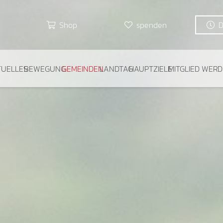
Shop
spenden
TUELLES
BEWEGUNG
GEMEINDEN
LANDTAG
HAUPTZIELE
MITGLIED WER