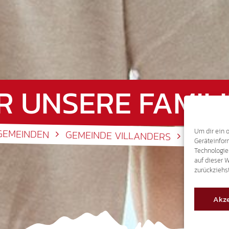
R UNSERE FAMILI
GEMEINDEN
Um dir ein 
GEMEINDE VILLANDERS
FÜR UNSE
Geräteinfor
Technologie
auf dieser 
zurückziehs
Akze