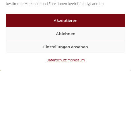
bestimmte Merkmale und Funktionen beeinträchtigt werden.
PARTEIPOLITIK!
START
Akzeptieren
GEMEINDEN
GEMEINDE KASTELBELL-TSCHARS
GEMEINSAM STARK, FREI VON PARTEIPOLITIK!
Ablehnen
Einstellungen ansehen
Datenschutz
Impressum