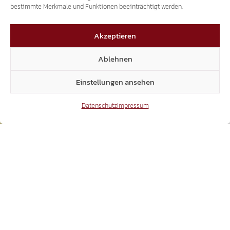
bestimmte Merkmale und Funktionen beeinträchtigt werden.
WIR PACKEN’S AN!
START
Akzeptieren
GEMEINDEN
GEMEINDE KASTELBELL-TSCHARS
WIR PACKEN’S AN!
Ablehnen
Einstellungen ansehen
Datenschutz
Impressum