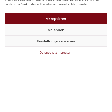
bestimmte Merkmale und Funktionen beeinträchtigt werden.
VEREINE UND KULTUR
START
Akzeptieren
GEMEINDEN
GEMEINDE NATZ-SCHABS
VEREINE UND KULTUR
Ablehnen
Einstellungen ansehen
Datenschutz
Impressum