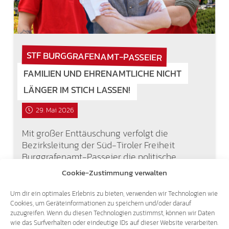
STF BURGGRAFENAMT-PASSEIER
FAMILIEN UND EHRENAMTLICHE NICHT
LÄNGER IM STICH LASSEN!
29. Mai 2026
Mit großer Enttäuschung verfolgt die
Bezirksleitung der Süd-Tiroler Freiheit
Burggrafenamt-Passeier die politische
Entwicklung der vergangenen Monate.
Cookie-Zustimmung verwalten
Besonders im Bereich des Ehrenamts zeigt
sich immer deutlicher: Große Versprechen
Um dir ein optimales Erlebnis zu bieten, verwenden wir Technologien wie
wurden gemacht, konkrete…
Cookies, um Geräteinformationen zu speichern und/oder darauf
zuzugreifen. Wenn du diesen Technologien zustimmst, können wir Daten
wie das Surfverhalten oder eindeutige IDs auf dieser Website verarbeiten.