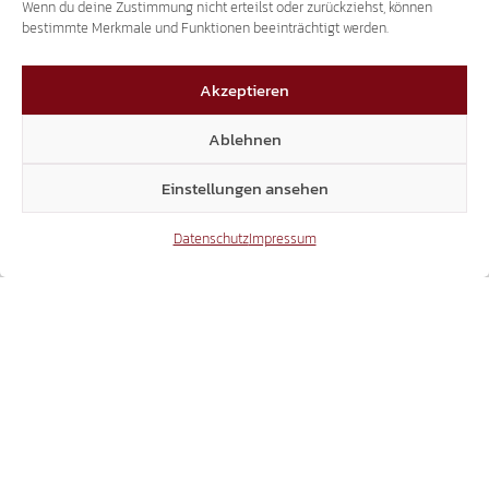
Wenn du deine Zustimmung nicht erteilst oder zurückziehst, können
bestimmte Merkmale und Funktionen beeinträchtigt werden.
1
2
3
4
Akzeptieren
5
6
7
Ablehnen
Einstellungen ansehen
Datenschutz
Impressum