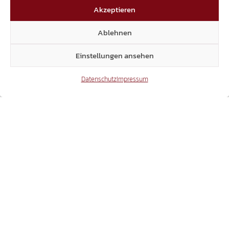
Süd-Tiroler Landtages wurde kürzlich das
Akzeptieren
neue Sammelgesetz zum Bildungswesen
behandelt. Die Landtagsabgeordnete der
Ablehnen
Süd-Tiroler Freiheit, Myriam Atz, sprach sich
dabei klar für notwendige Veränderungen im
Einstellungen ansehen
Schulwesen…
Datenschutz
Impressum
1
2
3
4
5
6
7
8