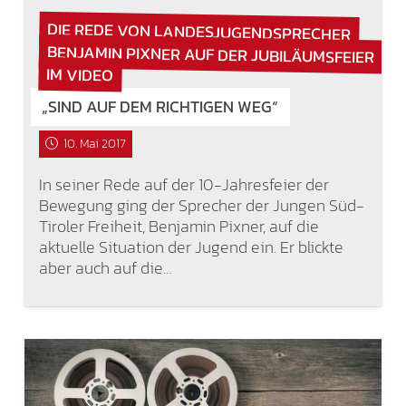
DIE REDE VON LANDESJUGENDSPRECHER
BENJAMIN PIXNER AUF DER JUBILÄUMSFEIER
IM VIDEO
„SIND AUF DEM RICHTIGEN WEG“
10. Mai 2017
In seiner Rede auf der 10-Jahresfeier der
Bewegung ging der Sprecher der Jungen Süd-
Tiroler Freiheit, Benjamin Pixner, auf die
aktuelle Situation der Jugend ein. Er blickte
aber auch auf die…