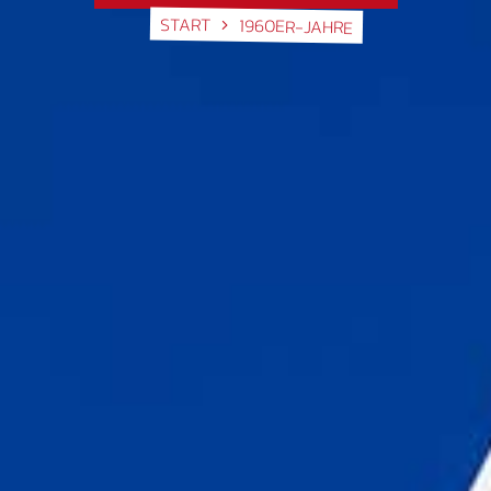
START
1960ER-JAHRE