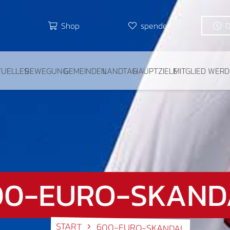
Shop
spenden
TUELLES
BEWEGUNG
GEMEINDEN
LANDTAG
HAUPTZIELE
MITGLIED WER
00-EURO-SKAND
START
600-EURO-SKANDAL