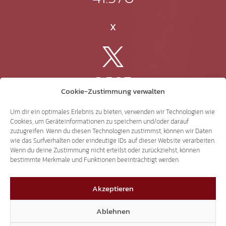
X
3.507
Cookie-Zustimmung verwalten
Threads
Um dir ein optimales Erlebnis zu bieten, verwenden wir Technologien wie
Cookies, um Geräteinformationen zu speichern und/oder darauf
zuzugreifen. Wenn du diesen Technologien zustimmst, können wir Daten
wie das Surfverhalten oder eindeutige IDs auf dieser Website verarbeiten.
Wenn du deine Zustimmung nicht erteilst oder zurückziehst, können
3.401
bestimmte Merkmale und Funktionen beeinträchtigt werden.
Akzeptieren
YouTube
Ablehnen