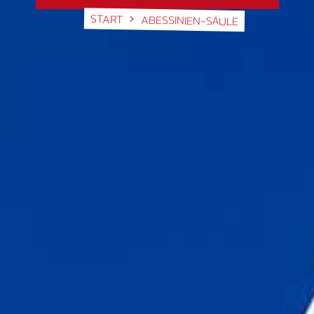
START
ABESSINIEN-SÄULE