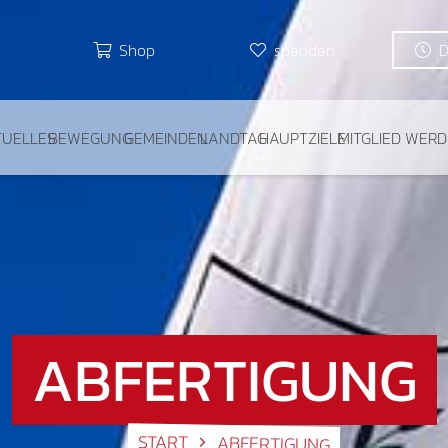
Shop
spenden
TUELLES
BEWEGUNG
GEMEINDEN
LANDTAG
HAUPTZIELE
MITGLIED WER
ABFERTIGUNG
START
ABFERTIGUNG